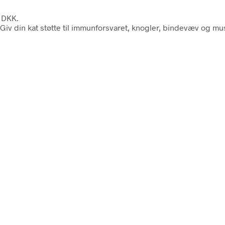
0 DKK.
e. Giv din kat støtte til immunforsvaret, knogler, bindevæv og m