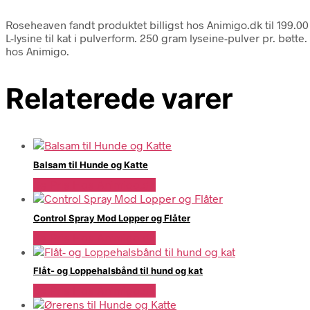
Roseheaven fandt produktet billigst hos Animigo.dk til 199.0
L-lysine til kat i pulverform. 250 gram lyseine-pulver pr. bøtt
hos Animigo.
Relaterede varer
Balsam til Hunde og Katte
Se Pris Hos Animigo.dk
Control Spray Mod Lopper og Flåter
Se Pris Hos Animigo.dk
Flåt- og Loppehalsbånd til hund og kat
Se Pris Hos Animigo.dk