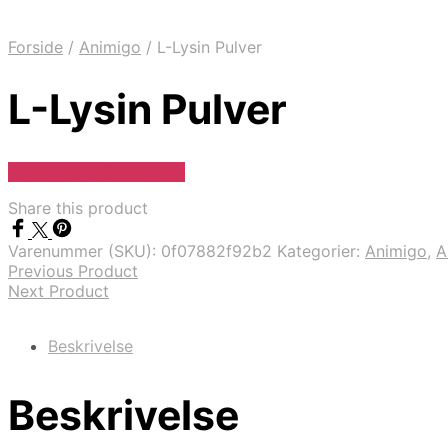
Forside
/
Animigo
/
L-Lysin Pulver
L-Lysin Pulver
Se Pris Hos Animigo.dk
Share this product
Varenummer (SKU):
0f07882f92b2
Kategorier:
Animigo
,
A
Previous Product
Next Product
Beskrivelse
Beskrivelse