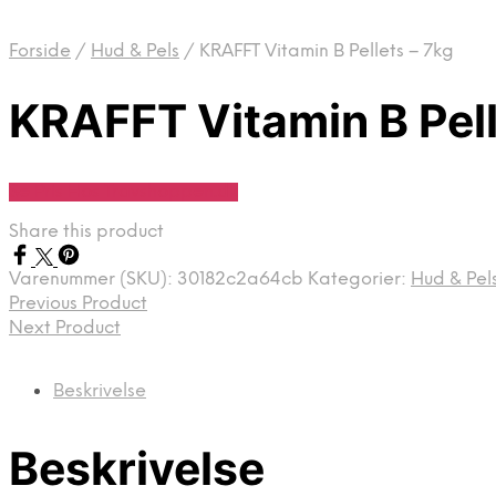
Forside
/
Hud & Pels
/
KRAFFT Vitamin B Pellets – 7kg
KRAFFT Vitamin B Pell
Se Pris Hos Travshoppen.dk
Share this product
Varenummer (SKU):
30182c2a64cb
Kategorier:
Hud & Pel
Previous Product
Next Product
Beskrivelse
Beskrivelse