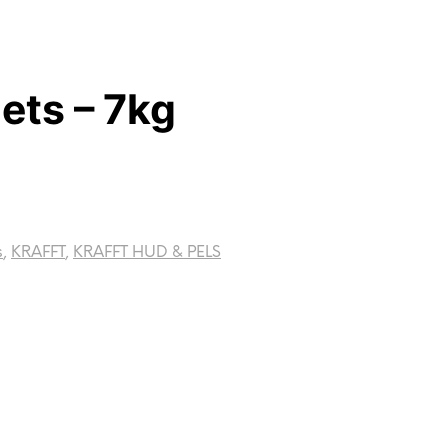
ets – 7kg
s
,
KRAFFT
,
KRAFFT HUD & PELS