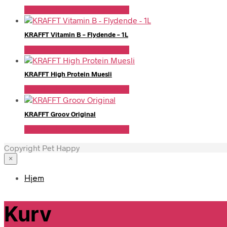
Se Pris Hos Travshoppen.dk
KRAFFT Vitamin B – Flydende – 1L
Se Pris Hos Travshoppen.dk
KRAFFT High Protein Muesli
Se Pris Hos Travshoppen.dk
KRAFFT Groov Original
Se Pris Hos Travshoppen.dk
Copyright Pet Happy
×
Hjem
Kurv