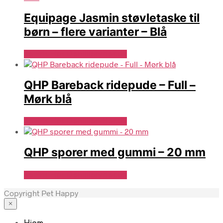
Equipage Jasmin støvletaske til
børn – flere varianter – Blå
Se Pris Hos Denlillerytter.dk
QHP Bareback ridepude – Full –
Mørk blå
Se Pris Hos Denlillerytter.dk
QHP sporer med gummi – 20 mm
Se Pris Hos Denlillerytter.dk
Copyright Pet Happy
×