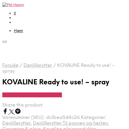
0
Hjem
Forside
/
Denlillerytter
/
KOVALINE Ready to use! –
spray
KOVALINE Ready to use! – spray
Se Pris Hos Denlillerytter.dk
Share this product
Varenummer (SKU):
dc1bea5d4c26
Kategorier:
Denlillerytter
,
Denlillerytter Til ponyen og hesten
,