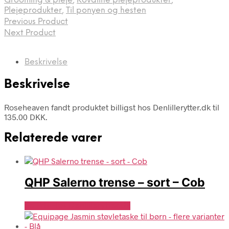
Grooming & pleje
,
Kovaline plejeprodukter
,
Plejeprodukter
,
Til ponyen og hesten
Previous Product
Next Product
Beskrivelse
Beskrivelse
Roseheaven fandt produktet billigst hos Denlillerytter.dk til
135.00 DKK.
Relaterede varer
QHP Salerno trense – sort – Cob
Se Pris Hos Denlillerytter.dk