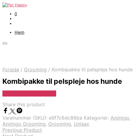
0
Hjem
Forside
/
Grooming
/
Kombipakke til pelspleje hos hunde
Kombipakke til pelspleje hos hunde
Se Pris Hos Animigo.dk
Share this product
Varenummer (SKU):
e9f7c6dc86ba
Kategorier:
Animigo
,
Animigo Grooming
,
Grooming
,
Unisex
Previous Product