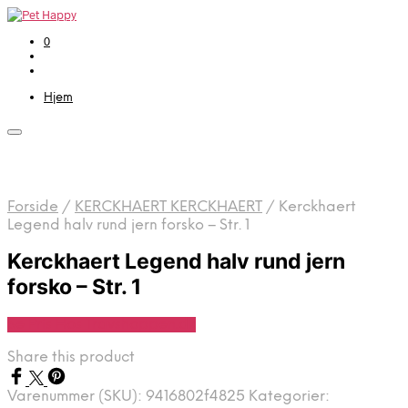
0
Hjem
Forside
/
KERCKHAERT KERCKHAERT
/
Kerckhaert
Legend halv rund jern forsko – Str. 1
Kerckhaert Legend halv rund jern
forsko – Str. 1
Se Pris Hos Travshoppen.dk
Share this product
Varenummer (SKU):
9416802f4825
Kategorier: