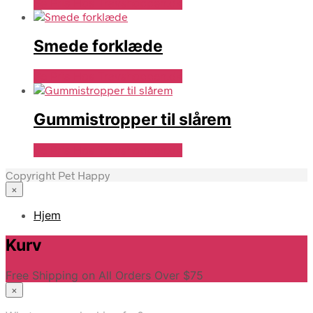
Se Pris Hos Travshoppen.dk
Smede forklæde
Se Pris Hos Travshoppen.dk
Gummistropper til slårem
Se Pris Hos Travshoppen.dk
Copyright Pet Happy
×
Hjem
Kurv
Free Shipping on All Orders Over $75
×