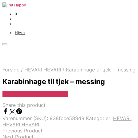
0
Hjem
Forside
/
HEVARI HEVARI
/
Karabinhage til tjek – messing
Karabinhage til tjek – messing
Se Pris Hos Travshoppen.dk
Share this product
Varenummer (SKU):
938fcce589d9
Kategorier:
HEVARI
,
HEVARI HEVARI
Previous Product
Next Product