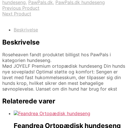
hundeseng
,
PawPals.dk
,
PawPals.dk hundeseng
Previous Product
Next Product
Beskrivelse
Beskrivelse
Roseheaven fandt produktet billigst hos PawPals i
kategorien hundeseng.
Mød JOYELF Premium ortopædisk hundeseng Din hunds
nye soveplads! Optimal støtte og komfort: Sengen er
lavet med fast hukommelsesskum, der tilpasser sig din
hunds krop, hvilket sikrer den mest behagelige
søvnoplevelse. Uanset om din hund har brug for ekst
Relaterede varer
Feandrea Ortopædisk hundeseng