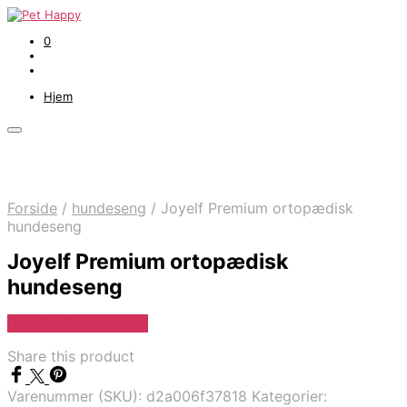
0
Hjem
Forside
/
hundeseng
/
Joyelf Premium ortopædisk
hundeseng
Joyelf Premium ortopædisk
hundeseng
Se Pris Hos PawPals
Share this product
Varenummer (SKU):
d2a006f37818
Kategorier: