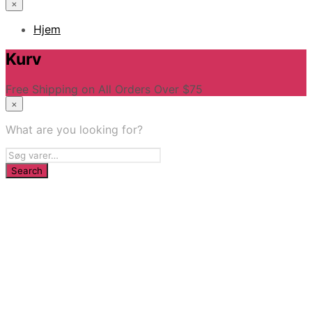
×
Hjem
Kurv
Free Shipping on All Orders Over $75
×
What are you looking for?