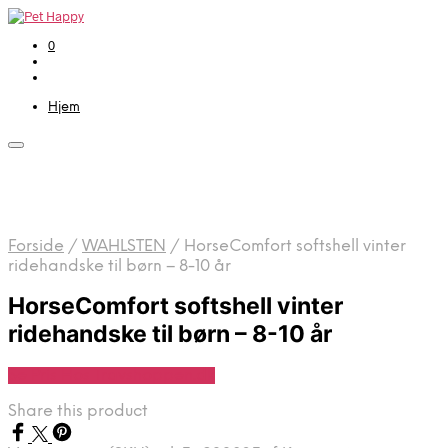
0
Hjem
Forside
/
WAHLSTEN
/
HorseComfort softshell vinter
ridehandske til børn – 8-10 år
HorseComfort softshell vinter
ridehandske til børn – 8-10 år
Se Pris Hos Travshoppen.dk
Share this product