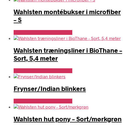
Wahlsten montébukser i microfiber
– S
Se Pris Hos Travshoppen.dk
Wahlsten træningsliner i BioThane –
Sort, 5,4 meter
Se Pris Hos Travshoppen.dk
Frynser/Indian blinkers
Se Pris Hos Travshoppen.dk
Wahlsten hut pony – Sort/mørkgrøn