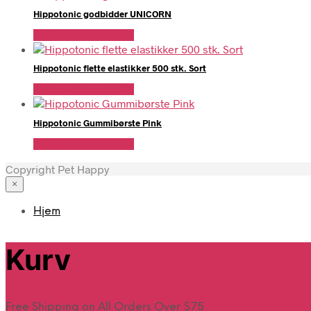
Hippotonic godbidder UNICORN
Se Pris Hos heyo.dk
Hippotonic flette elastikker 500 stk. Sort
Se Pris Hos heyo.dk
Hippotonic Gummibørste Pink
Se Pris Hos heyo.dk
Copyright Pet Happy
×
Hjem
Kurv
Free Shipping on All Orders Over $75