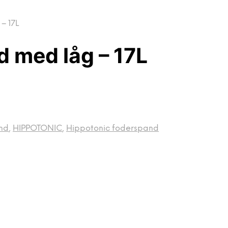
– 17L
 med låg – 17L
nd
,
HIPPOTONIC
,
Hippotonic foderspand