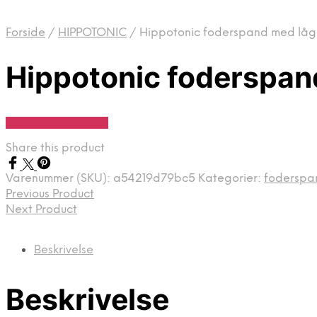
Forside
/
HIPPOTONIC
/
Hippotonic foderspand med låg 
Hippotonic foderspand
Se Pris Hos heyo.dk
Share this product
Varenummer (SKU):
a54219d79bc5
Kategorier:
foderspa
Previous Product
Next Product
Beskrivelse
Beskrivelse