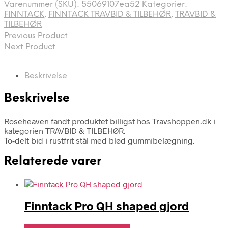
Varenummer (SKU):
55069107ea52
Kategorier:
FINNTACK
,
FINNTACK TRAVBID & TILBEHØR
,
TRAVBID &
TILBEHØR
Previous Product
Next Product
Beskrivelse
Beskrivelse
Roseheaven fandt produktet billigst hos Travshoppen.dk i
kategorien TRAVBID & TILBEHØR.
To-delt bid i rustfrit stål med blød gummibelægning.
Relaterede varer
Finntack Pro QH shaped gjord