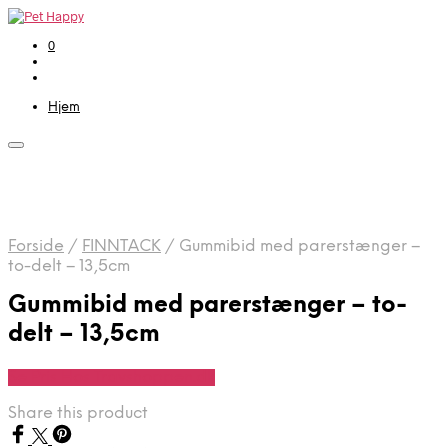
0
Hjem
Forside
/
FINNTACK
/
Gummibid med parerstænger –
to-delt – 13,5cm
Gummibid med parerstænger – to-
delt – 13,5cm
Se Pris Hos Travshoppen.dk
Share this product