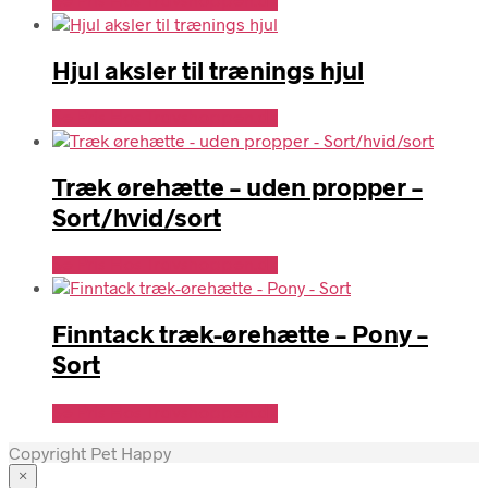
Se Pris Hos Travshoppen.dk
Hjul aksler til trænings hjul
Se Pris Hos Travshoppen.dk
Træk ørehætte – uden propper –
Sort/hvid/sort
Se Pris Hos Travshoppen.dk
Finntack træk-ørehætte – Pony –
Sort
Se Pris Hos Travshoppen.dk
Copyright Pet Happy
×