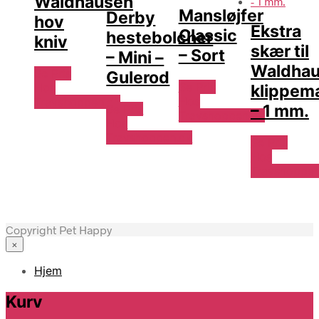
Waldhausen
Mansløjfer
Derby
hov
Ekstra
Classic
hestebolcher
kniv
skær til
– Sort
– Mini –
Waldha
Se Pris
Gulerod
Se Pris
Hos
klippem
Hos
Travshoppen.dk
– 1 mm.
Se Pris
Travshoppen.dk
Hos
Travshoppen.dk
Se Pris
Hos
Travshoppen
Copyright Pet Happy
×
Hjem
Kurv