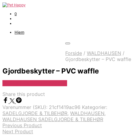
0
Hjem
Forside
/
WALDHAUSEN
/
Gjordbeskytter – PVC waffle
Gjordbeskytter – PVC waffle
Se Pris Hos Travshoppen.dk
Share this product
Varenummer (SKU):
21cf1419ac96
Kategorier:
SADELGJORDE & TILBEHØR
,
WALDHAUSEN
,
WALDHAUSEN SADELGJORDE & TILBEHØR
Previous Product
Next Product