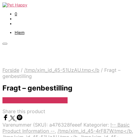
0
Hjem
Forside
/
/tmp/xim_id_45-51UzAU.tmp</b
/
Fragt –
genbestilling
Fragt – genbestilling
Se Pris Hos Travshoppen.dk
Share this product
Varenummer (SKU):
a476328feeef
Kategorier:
!-- Basic
Product Information --
,
/tmp/xim_id_45-4rF87W.tmp</b
,