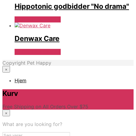
Hippotonic godbidder "No drama"
Se Pris Hos heyo.dk
Denwax Care
Se Pris Hos heyo.dk
Copyright Pet Happy
×
Hjem
Kurv
Free Shipping on All Orders Over $75
×
What are you looking for?