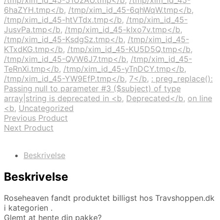
/tmp/xim_id_45-51UzAU.tmp</b
,
/tmp/xim_id_45-
6haZYH.tmp</b
,
/tmp/xim_id_45-6qhWqW.tmp</b
,
/tmp/xim_id_45-htVTdx.tmp</b
,
/tmp/xim_id_45-
JusvPa.tmp</b
,
/tmp/xim_id_45-kIxo7v.tmp</b
,
/tmp/xim_id_45-KsdgSz.tmp</b
,
/tmp/xim_id_45-
KTxdKG.tmp</b
,
/tmp/xim_id_45-KU5D5Q.tmp</b
,
/tmp/xim_id_45-QVW6J7.tmp</b
,
/tmp/xim_id_45-
TeRnXi.tmp</b
,
/tmp/xim_id_45-yTnDCY.tmp</b
,
/tmp/xim_id_45-YW9EfP.tmp</b
,
7</b
,
: preg_replace():
Passing null to parameter #3 ($subject) of type
array|string is deprecated in <b
,
Deprecated</b
,
on line
<b
,
Uncategorized
Previous Product
Next Product
Beskrivelse
Beskrivelse
Roseheaven fandt produktet billigst hos Travshoppen.dk
i kategorien .
Glemt at hente din pakke?