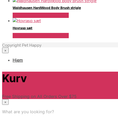
Waldhausen HardWood Body Brush strigle
Se Pris Hos Travshoppen.dk
Hovrasp sæt
Se Pris Hos Travshoppen.dk
Copyright Pet Happy
×
Hjem
Kurv
Free Shipping on All Orders Over $75
×
What are you looking for?