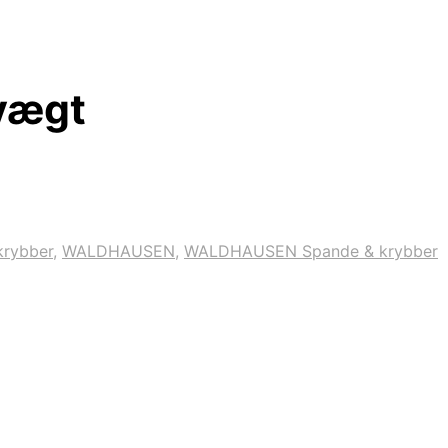
 vægt
krybber
,
WALDHAUSEN
,
WALDHAUSEN Spande & krybber