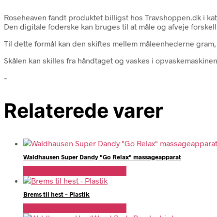
Roseheaven fandt produktet billigst hos Travshoppen.dk i ka
Den digitale foderske kan bruges til at måle og afveje forskel
Til dette formål kan den skiftes mellem måleenhederne gram, 
Skålen kan skilles fra håndtaget og vaskes i opvaskemaskinen
–
Relaterede varer
Waldhausen Super Dandy "Go Relax" massageapparat
Se Pris Hos Travshoppen.dk
Brems til hest – Plastik
Se Pris Hos Travshoppen.dk