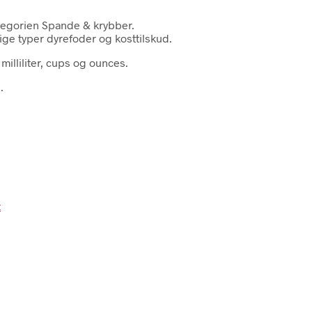
tegorien Spande & krybber.
lige typer dyrefoder og kosttilskud.
milliliter, cups og ounces.
.