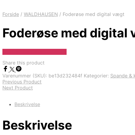
Forside
/
WALDHAUSEN
/
Foderøse med digital vægt
Foderøse med digital
Se Pris Hos Travshoppen.dk
Share this product
Varenummer (SKU):
be13d232484f
Kategorier:
Spande & 
Previous Product
Next Product
Beskrivelse
Beskrivelse