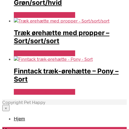
Grøn/sort/hvid
Se Pris Hos Travshoppen.dk
Træk ørehætte med propper –
Sort/sort/sort
Se Pris Hos Travshoppen.dk
Finntack træk-ørehætte – Pony –
Sort
Se Pris Hos Travshoppen.dk
Copyright Pet Happy
×
Hjem