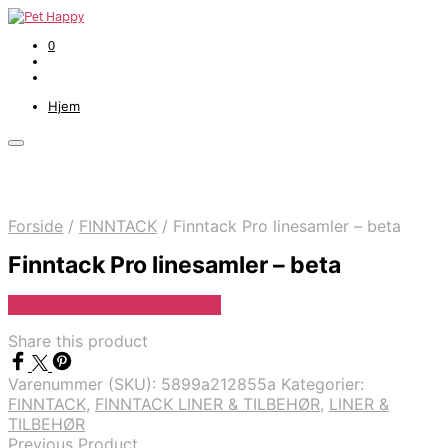
0
Hjem
Forside
/
FINNTACK
/
Finntack Pro linesamler – beta
Finntack Pro linesamler – beta
Se Pris Hos Travshoppen.dk
Share this product
Varenummer (SKU):
5899a212855a
Kategorier:
FINNTACK
,
FINNTACK LINER & TILBEHØR
,
LINER &
TILBEHØR
Previous Product