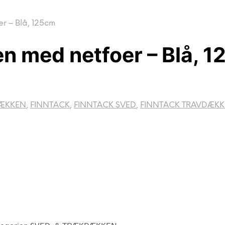
r – Blå, 125cm
n med netfoer – Blå, 
ÆKKEN
,
FINNTACK
,
FINNTACK SVED
,
FINNTACK TRAVDÆKK