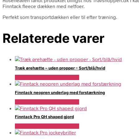
Roseheaven fandt produktet billigst hos Travshoppen.dk i
Finntack fleece dækken med netfoer.
Perfekt som transportdækken eller til efter træning.
Relaterede varer
Træk ørehætte – uden propper – Sort/blå/hvid
Se Pris Hos Travshoppen.dk
Finntack neopren underlag med forstærkning
Se Pris Hos Travshoppen.dk
Finntack Pro QH shaped gjord
Se Pris Hos Travshoppen.dk