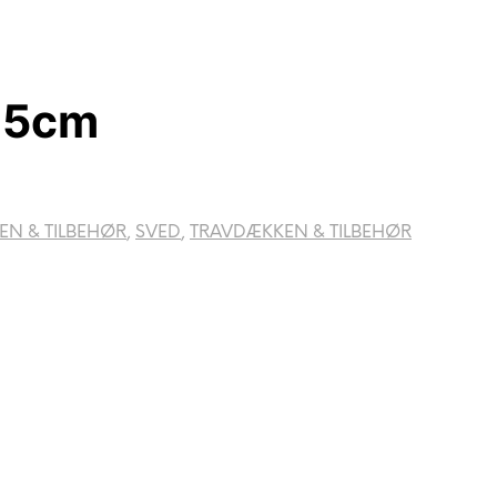
125cm
EN & TILBEHØR
,
SVED
,
TRAVDÆKKEN & TILBEHØR