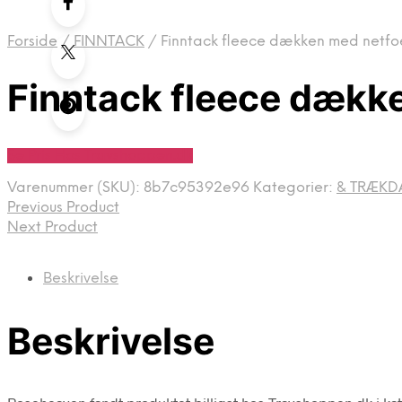
Forside
/
FINNTACK
/
Finntack fleece dækken med netfoe
Finntack fleece dække
Se Pris Hos Travshoppen.dk
Varenummer (SKU):
8b7c95392e96
Kategorier:
& TRÆKD
Previous Product
Next Product
Beskrivelse
Beskrivelse