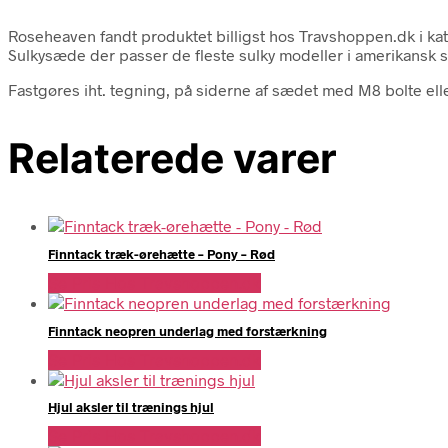
Roseheaven fandt produktet billigst hos Travshoppen.dk i 
Sulkysæde der passer de fleste sulky modeller i amerikansk st
Fastgøres iht. tegning, på siderne af sædet med M8 bolte ell
Relaterede varer
Finntack træk-ørehætte – Pony – Rød
Se Pris Hos Travshoppen.dk
Finntack neopren underlag med forstærkning
Se Pris Hos Travshoppen.dk
Hjul aksler til trænings hjul
Se Pris Hos Travshoppen.dk