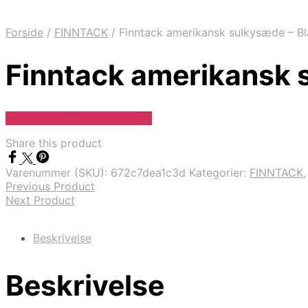
Forside
/
FINNTACK
/
Finntack amerikansk sulkysæde – Bl
Finntack amerikansk 
Se Pris Hos Travshoppen.dk
Share this product
Varenummer (SKU):
672c7dea1c3d
Kategorier:
FINNTACK
Previous Product
Next Product
Beskrivelse
Beskrivelse