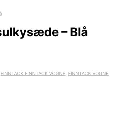
å
sulkysæde – Blå
,
FINNTACK FINNTACK VOGNE
,
FINNTACK VOGNE