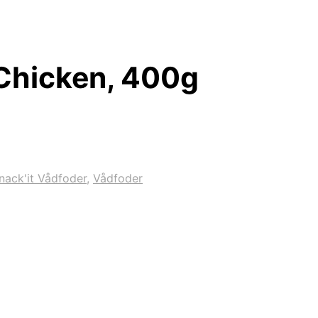
 Chicken, 400g
nack'it Vådfoder
,
Vådfoder