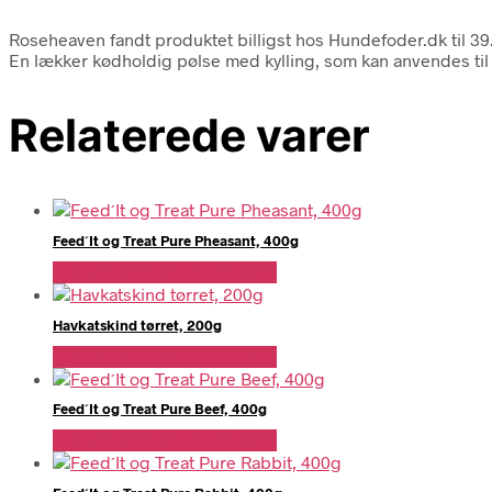
Roseheaven fandt produktet billigst hos Hundefoder.dk til 3
En lækker kødholdig pølse med kylling, som kan anvendes til 
Relaterede varer
Feed´It og Treat Pure Pheasant, 400g
Se Pris Hos Hundefoder.dk
Havkatskind tørret, 200g
Se Pris Hos Hundefoder.dk
Feed´It og Treat Pure Beef, 400g
Se Pris Hos Hundefoder.dk