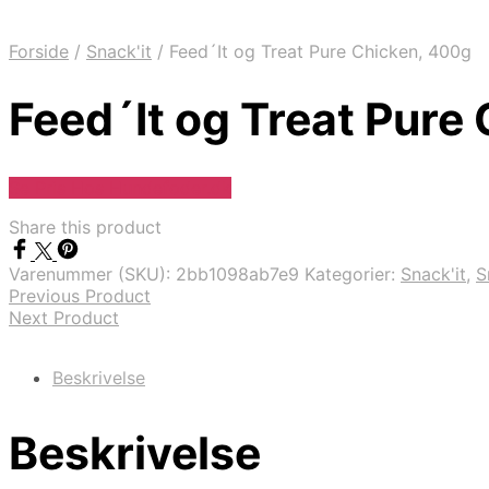
Forside
/
Snack'it
/
Feed´It og Treat Pure Chicken, 400g
Feed´It og Treat Pure
Se Pris Hos Hundefoder.dk
Share this product
Varenummer (SKU):
2bb1098ab7e9
Kategorier:
Snack'it
,
S
Previous Product
Next Product
Beskrivelse
Beskrivelse