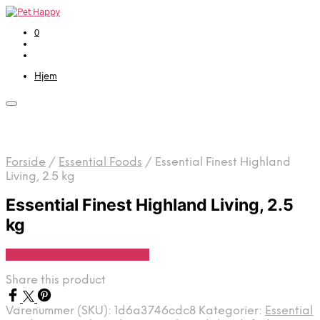
0
Hjem
Forside
/
Essential Foods
/
Essential Finest Highland
Living, 2.5 kg
Essential Finest Highland Living, 2.5
kg
Se Pris Hos Hundefoder.dk
Share this product
Varenummer (SKU):
1d6a3746cdc8
Kategorier:
Essential