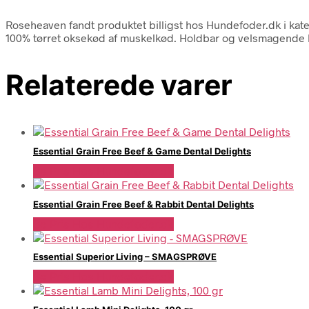
Roseheaven fandt produktet billigst hos Hundefoder.dk i kat
100% tørret oksekød af muskelkød. Holdbar og velsmagende
Relaterede varer
Essential Grain Free Beef & Game Dental Delights
Se Pris Hos Hundefoder.dk
Essential Grain Free Beef & Rabbit Dental Delights
Se Pris Hos Hundefoder.dk
Essential Superior Living – SMAGSPRØVE
Se Pris Hos Hundefoder.dk