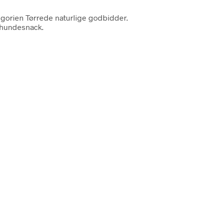
egorien Tørrede naturlige godbidder.
 hundesnack.