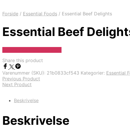
Forside
/
Essential Foods
/
Essential Beef Delights
Essential Beef Delight
Se Pris Hos Hundefoder.dk
Share this product
Varenummer (SKU):
21b0833cf543
Kategorier:
Essential 
Previous Product
Next Product
Beskrivelse
Beskrivelse