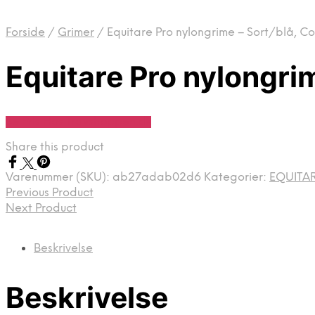
Forside
/
Grimer
/
Equitare Pro nylongrime – Sort/blå, C
Equitare Pro nylongrim
Se Pris Hos Travshoppen.dk
Share this product
Varenummer (SKU):
ab27adab02d6
Kategorier:
EQUITA
Previous Product
Next Product
Beskrivelse
Beskrivelse