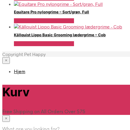
Equitare Pro nylongrime – Sort/grøn, Full
Se Pris Hos Travshoppen.dk
Källquist Lippo Basic Grooming lædergrime – Cob
Se Pris Hos Travshoppen.dk
Copyright Pet Happy
×
Hjem
Kurv
Free Shipping on All Orders Over $75
×
What are you looking for?