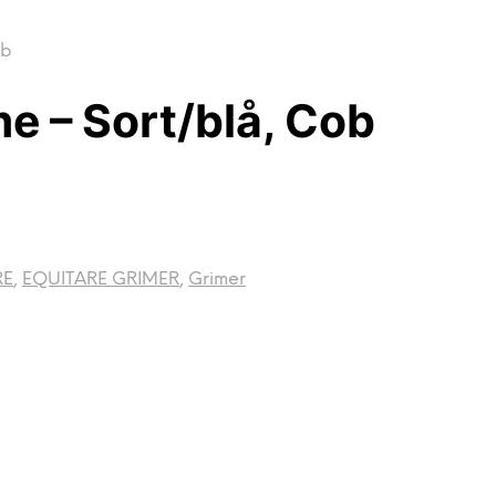
ob
e – Sort/blå, Cob
RE
,
EQUITARE GRIMER
,
Grimer