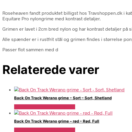
Roseheaven fandt produktet billigst hos Travshoppen.dk i k
Equitare Pro nylongrime med kontrast detaljer.
Grimen er lavet i 2cm bred nylon og har kontrast detaljer på 
Alle spænder er i rustfrit stål og grimen findes i størrelse pony,
Passer flot sammen med d
Relaterede varer
Back On Track Werano grime – Sort – Sort, Shetland
Se Pris Hos Travshoppen.dk
Back On Track Werano grime – rød – Rød, Full
Se Pris Hos Travshoppen.dk