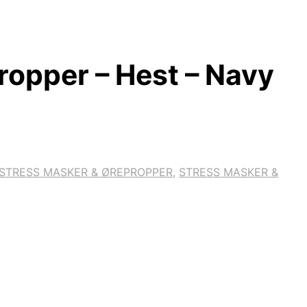
ropper – Hest – Navy
 STRESS MASKER & ØREPROPPER
,
STRESS MASKER &