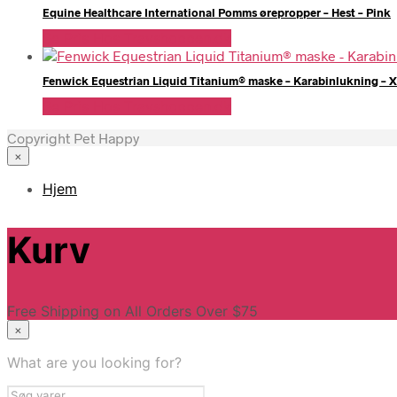
Equine Healthcare International Pomms ørepropper – Hest – Pink
Se Pris Hos Travshoppen.dk
Fenwick Equestrian Liquid Titanium® maske – Karabinlukning – 
Se Pris Hos Travshoppen.dk
Copyright Pet Happy
×
Hjem
Kurv
Free Shipping on All Orders Over $75
×
What are you looking for?