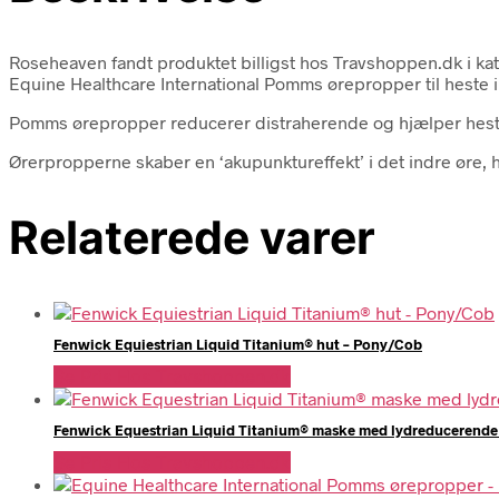
Roseheaven fandt produktet billigst hos Travshoppen.dk i
Equine Healthcare International Pomms ørepropper til heste i 
Pomms ørepropper reducerer distraherende og hjælper heste
Ørerpropperne skaber en ‘akupunktureffekt’ i det indre øre, h
Relaterede varer
Fenwick Equiestrian Liquid Titanium® hut – Pony/Cob
Se Pris Hos Travshoppen.dk
Fenwick Equestrian Liquid Titanium® maske med lydreducerende ø
Se Pris Hos Travshoppen.dk