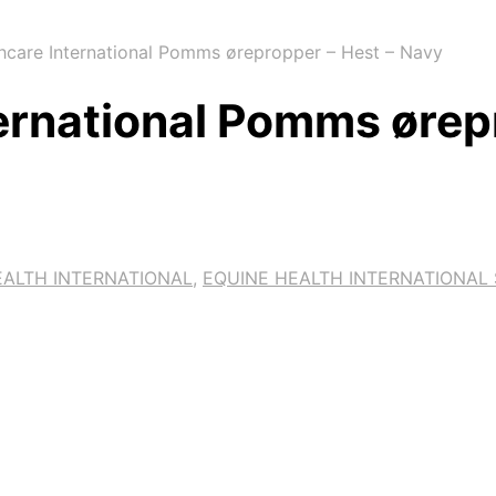
hcare International Pomms ørepropper – Hest – Navy
ernational Pomms ørep
EALTH INTERNATIONAL
,
EQUINE HEALTH INTERNATIONAL