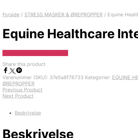
Forside
/
STRESS MASKER & ØREPROPPER
/
Equine Healt
Equine Healthcare Int
Se Pris Hos Travshoppen.dk
Share this product
Varenummer (SKU):
37e5a8f76733
Kategorier:
EQUINE H
ØREPROPPER
Previous Product
Next Product
Beskrivelse
Beskrivelse