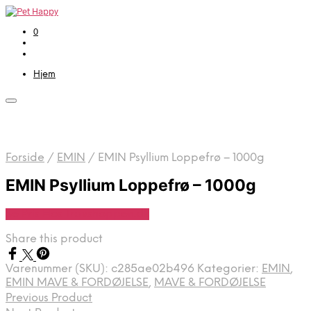
0
Hjem
Forside
/
EMIN
/
EMIN Psyllium Loppefrø – 1000g
EMIN Psyllium Loppefrø – 1000g
Se Pris Hos Travshoppen.dk
Share this product
Varenummer (SKU):
c285ae02b496
Kategorier:
EMIN
,
EMIN MAVE & FORDØJELSE
,
MAVE & FORDØJELSE
Previous Product