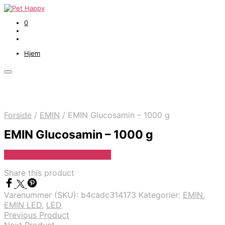
0
Hjem
Forside
/
EMIN
/
EMIN Glucosamin – 1000 g
EMIN Glucosamin – 1000 g
Se Pris Hos Travshoppen.dk
Share this product
Varenummer (SKU):
b4cadc314173
Kategorier:
EMIN
,
EMIN LED
,
LED
Previous Product