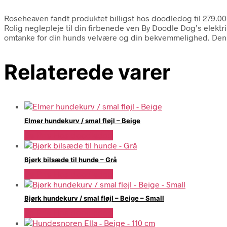
Roseheaven fandt produktet billigst hos doodledog til 279.0
Rolig neglepleje til din firbenede ven By Doodle Dog’s elek
omtanke for din hunds velvære og din bekvemmelighed. Den
Relaterede varer
Elmer hundekurv / smal fløjl – Beige
Se Pris Hos doodledog
Bjørk bilsæde til hunde – Grå
Se Pris Hos doodledog
Bjørk hundekurv / smal fløjl – Beige – Small
Se Pris Hos doodledog