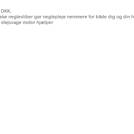
0 DKK.
triske neglesliber gør neglepleje nemmere for både dig og di
 støjsvage motor hjælper