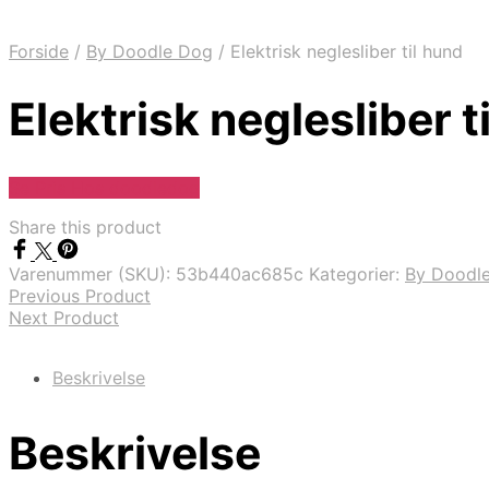
Forside
/
By Doodle Dog
/
Elektrisk neglesliber til hund
Elektrisk neglesliber t
Se Pris Hos doodledog
Share this product
Varenummer (SKU):
53b440ac685c
Kategorier:
By Doodl
Previous Product
Next Product
Beskrivelse
Beskrivelse