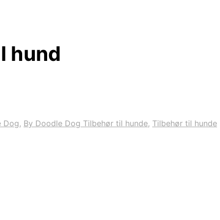
il hund
e Dog
,
By Doodle Dog Tilbehør til hunde
,
Tilbehør til hunde