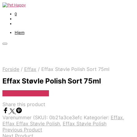
0
Hjem
Forside
/
Effax
/
Effax Støvle Polish Sort 75ml
Effax Støvle Polish Sort 75ml
Se Pris Hos heyo.dk
Share this product
Varenummer (SKU):
0b21a3ce3efc
Kategorier:
Effax
,
Effax Effax Støvle Polish
,
Effax Støvle Polish
Previous Product
Next Product