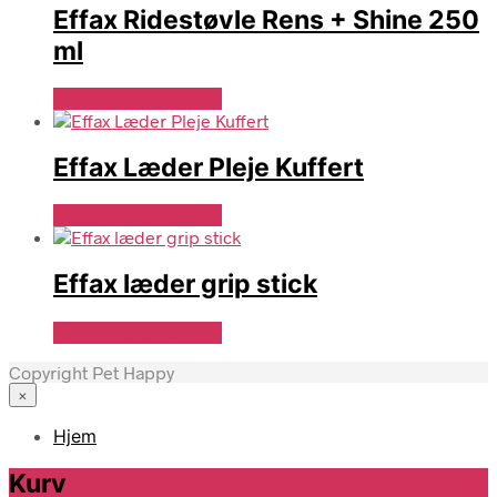
Effax Ridestøvle Rens + Shine 250
ml
Se Pris Hos heyo.dk
Effax Læder Pleje Kuffert
Se Pris Hos heyo.dk
Effax læder grip stick
Se Pris Hos heyo.dk
Copyright Pet Happy
×
Hjem
Kurv