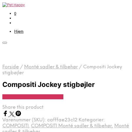
0
Hjem
Forside
/
Monté sadler & tilbehør
/
Compositi Jockey
stigbøjler
Compositi Jockey stigbøjler
Se Pris Hos Travshoppen.dk
Share this product
Varenummer (SKU):
cafffae23c12
Kategorier:
COMPOSITI
,
COMPOSITI Monté sadler & tilbehør
,
Monté
sadler & tilbehør