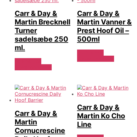
Carr & Day &
Carr & Day &
Martin Brecknell
Martin Vanner &
Turner
Prest Hoof Oil –
sadelsæbe 250
500ml
ml.
Se Pris Hos
Travshoppen.dk
Se Pris Hos
Travshoppen.dk
Carr & Day &
Carr & Day &
Martin Ko Cho
Martin
Line
Cornucrescine