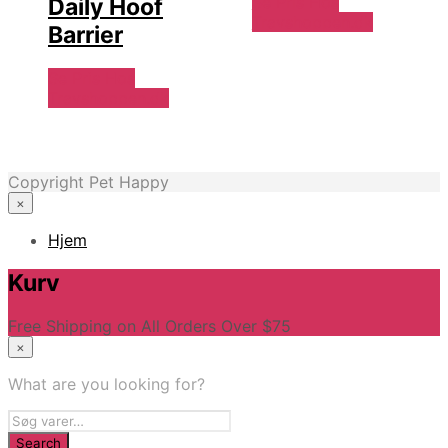
Se Pris Hos
Daily Hoof
Travshoppen.dk
Barrier
Se Pris Hos
Travshoppen.dk
Copyright Pet Happy
×
Hjem
Kurv
Free Shipping on All Orders Over $75
×
What are you looking for?