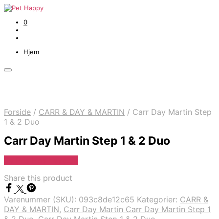
0
Hjem
Forside
/
CARR & DAY & MARTIN
/
Carr Day Martin Step
1 & 2 Duo
Carr Day Martin Step 1 & 2 Duo
Se Pris Hos heyo.dk
Share this product
Varenummer (SKU):
093c8de12c65
Kategorier:
CARR &
DAY & MARTIN
,
Carr Day Martin Carr Day Martin Step 1