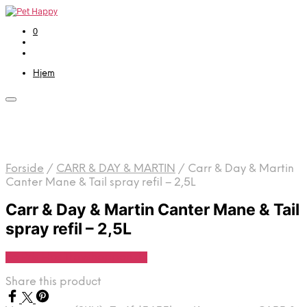
0
Hjem
Forside
/
CARR & DAY & MARTIN
/
Carr & Day & Martin
Canter Mane & Tail spray refil – 2,5L
Carr & Day & Martin Canter Mane & Tail
spray refil – 2,5L
Se Pris Hos Travshoppen.dk
Share this product