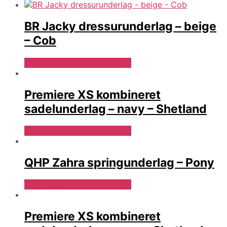
BR Jacky dressurunderlag – beige
– Cob
Se Pris Hos Denlillerytter.dk
Premiere XS kombineret
sadelunderlag – navy – Shetland
Se Pris Hos Denlillerytter.dk
QHP Zahra springunderlag – Pony
Se Pris Hos Denlillerytter.dk
Premiere XS kombineret