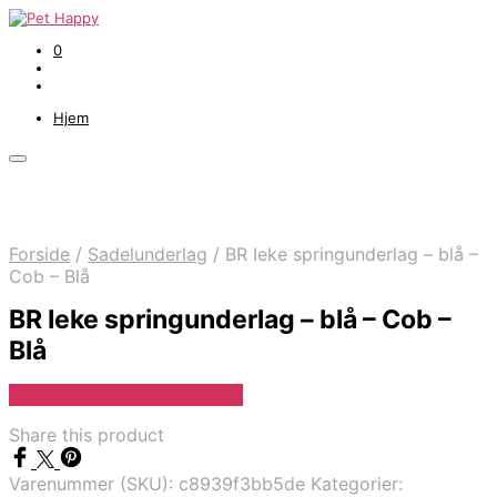
0
Hjem
Forside
/
Sadelunderlag
/
BR Ieke springunderlag – blå –
Cob – Blå
BR Ieke springunderlag – blå – Cob –
Blå
Se Pris Hos Denlillerytter.dk
Share this product
Varenummer (SKU):
c8939f3bb5de
Kategorier: