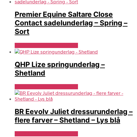
Premier Equine Saltare Close
Contact sadelunderlag – Spring –
Sort
Se Pris Hos Travshoppen.dk
QHP Lize springunderlag –
Shetland
Se Pris Hos Denlillerytter.dk
BR Eevolv Juliet dressurunderlag –
flere farver – Shetland – Lys blå
Se Pris Hos Denlillerytter.dk