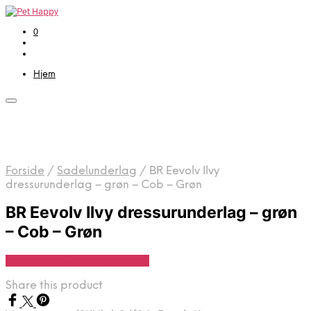
0
Hjem
Forside
/
Sadelunderlag
/
BR Eevolv Ilvy
dressurunderlag – grøn – Cob – Grøn
BR Eevolv Ilvy dressurunderlag – grøn
– Cob – Grøn
Se Pris Hos Denlillerytter.dk
Share this product