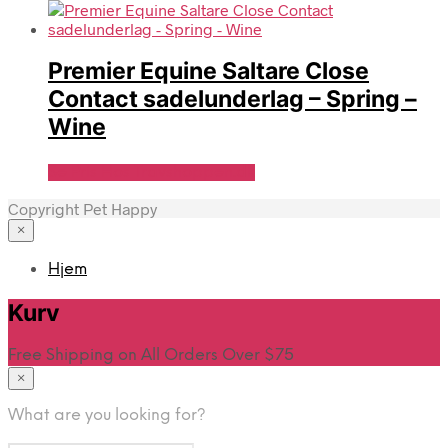
Premier Equine Saltare Close
Contact sadelunderlag – Spring –
Wine
Se Pris Hos Travshoppen.dk
Copyright Pet Happy
×
Hjem
Kurv
Free Shipping on All Orders Over $75
×
What are you looking for?