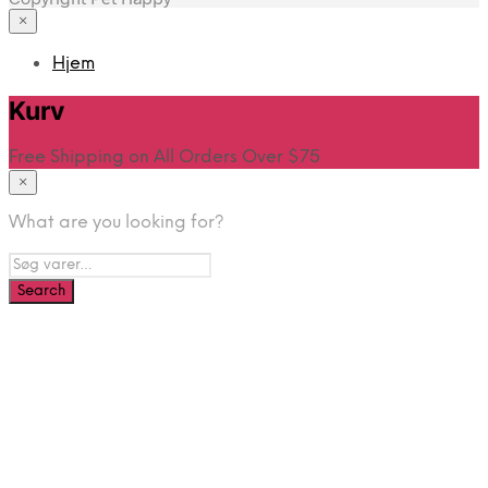
×
Hjem
Kurv
Free Shipping on All Orders Over $75
×
What are you looking for?