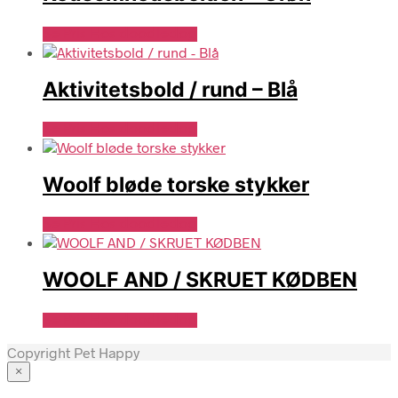
Se Pris Hos doodledog
Aktivitetsbold / rund – Blå
Se Pris Hos doodledog
Woolf bløde torske stykker
Se Pris Hos doodledog
WOOLF AND / SKRUET KØDBEN
Se Pris Hos doodledog
Copyright Pet Happy
×