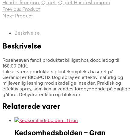
Hundeshampoo
,
Q-pet
,
Q-pet Hundeshampoo
Previous Product
Next Product
Beskrivelse
Beskrivelse
Roseheaven fandt produktet billigst hos doodledog til
168.00 DKK.
Takket være produktets plantekompleks baseret på
Geraniol er BIOSPOTIX Dog spray en effektiv, naturlig og
miljøvenlig løsning mod skadelige insekter. Praktisk og
effektiv spray, som kan anvendes forebyggende på daglige
gåture. Dehydrerer kitin og blokerer
Relaterede varer
Kedsomhedsbolden – Grøn