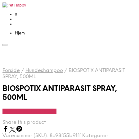
0
Hjem
Forside
/
Hundeshampoo
/
BIOSPOTIX ANTIPARASIT
SPRAY, 500ML
BIOSPOTIX ANTIPARASIT SPRAY,
500ML
Se Pris Hos doodledog
Share this product
Varenummer (SKU):
8c98f55b91ff
Kategorier: