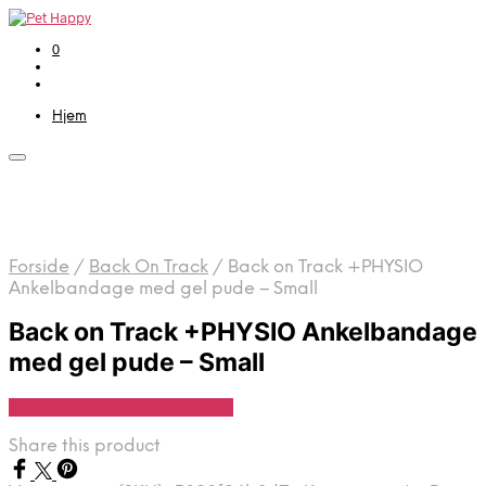
0
Hjem
Forside
/
Back On Track
/
Back on Track +PHYSIO
Ankelbandage med gel pude – Small
Back on Track +PHYSIO Ankelbandage
med gel pude – Small
Se Pris Hos Travshoppen.dk
Share this product