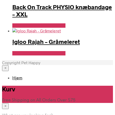
Back On Track PHYSIO knæbandage
– XXL
Se Pris Hos Travshoppen.dk
Igloo Rajah – Gråmeleret
Se Pris Hos Travshoppen.dk
Copyright Pet Happy
×
Hjem
Kurv
Free Shipping on All Orders Over $75
×