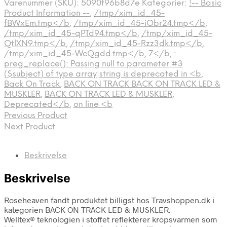
Varenummer (SKU):
5090f96b8d7e
Kategorier:
!-- Basic
Product Information --
,
/tmp/xim_id_45-
fBWxEm.tmp</b
,
/tmp/xim_id_45-iObr24.tmp</b
,
/tmp/xim_id_45-qPTd94.tmp</b
,
/tmp/xim_id_45-
QtlXN9.tmp</b
,
/tmp/xim_id_45-Rzz3dk.tmp</b
,
/tmp/xim_id_45-WcQgdd.tmp</b
,
7</b
,
:
preg_replace(): Passing null to parameter #3
($subject) of type array|string is deprecated in <b
,
Back On Track
,
BACK ON TRACK BACK ON TRACK LED &
MUSKLER
,
BACK ON TRACK LED & MUSKLER
,
Deprecated</b
,
on line <b
Previous Product
Next Product
Beskrivelse
Beskrivelse
Roseheaven fandt produktet billigst hos Travshoppen.dk i
kategorien BACK ON TRACK LED & MUSKLER.
Welltex® teknologien i stoffet reflekterer kropsvarmen som