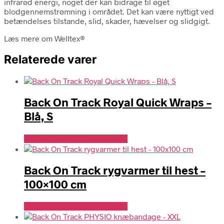
infrarød energi, noget der kan bidrage til øget
blodgennemstrømning i området. Det kan være nyttigt ved
betændelses tilstande, slid, skader, hævelser og slidgigt.
Læs mere om Welltex®
Relaterede varer
Back On Track Royal Quick Wraps –
Blå, S
Se Pris Hos Travshoppen.dk
Back On Track rygvarmer til hest –
100×100 cm
Se Pris Hos Travshoppen.dk