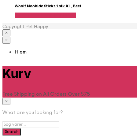
Woolf Noohide Sticks 1 stk XL, Beef
Se Pris Hos Hundefoder.dk
Copyright Pet Happy
×
×
Hjem
Kurv
Free Shipping on All Orders Over $75
×
What are you looking for?