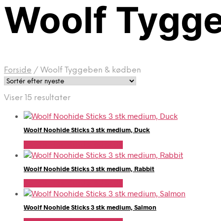
Woolf Tygg
Forside
/
Woolf Tyggeben & kødben
Sorteret
Viser 15 resultater
efter
seneste
Woolf Noohide Sticks 3 stk medium, Duck
Se Pris Hos Hundefoder.dk
Woolf Noohide Sticks 3 stk medium, Rabbit
Se Pris Hos Hundefoder.dk
Woolf Noohide Sticks 3 stk medium, Salmon