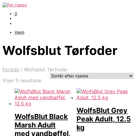
0
Hjem
Wolfsblut Tørfoder
Forside
/
Wolfsblut Tørfoder
Sorteret
Viser 5 resultater
efter
seneste
WolfsBlut Grey
WolfsBlut Black
Peak Adult, 12.5
Marsh Adult
kg
med vandbøffel,