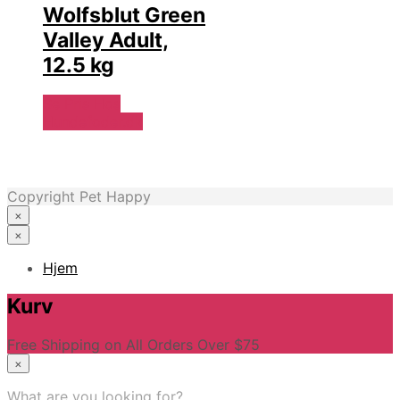
Wolfsblut Green
Valley Adult,
12.5 kg
Se Pris Hos
Hundefoder.dk
Copyright Pet Happy
×
×
Hjem
Kurv
Free Shipping on All Orders Over $75
×
What are you looking for?