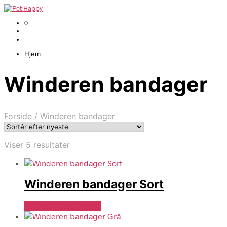
0
Hjem
Winderen bandager
Forside
/
Winderen bandager
Sorteret
Viser 5 resultater
efter
seneste
Winderen bandager Sort
Se Pris Hos heyo.dk