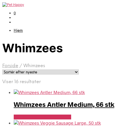
0
Hjem
Whimzees
Forside
/
Whimzees
Sorteret
Viser 16 resultater
efter
seneste
Whimzees Antler Medium, 66 stk
Se Pris Hos Hundefoder.dk