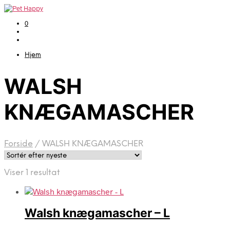
0
Hjem
WALSH
KNÆGAMASCHER
Forside
/
WALSH KNÆGAMASCHER
Viser 1 resultat
Walsh knægamascher – L