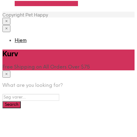
Se Pris Hos Travshoppen.dk
Copyright Pet Happy
×
×
Hjem
Kurv
Free Shipping on All Orders Over $75
×
What are you looking for?