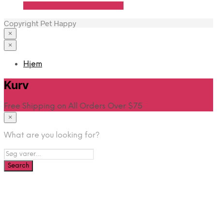
Se Pris Hos Travshoppen.dk
Copyright Pet Happy
×
×
Hjem
Kurv
Free Shipping on All Orders Over $75
×
What are you looking for?