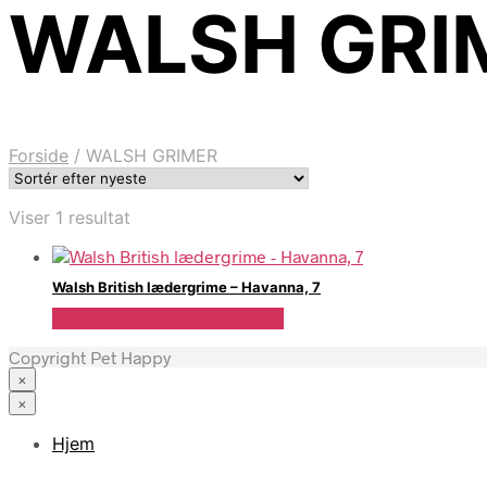
WALSH GRI
Forside
/
WALSH GRIMER
Viser 1 resultat
Walsh British lædergrime – Havanna, 7
Se Pris Hos Travshoppen.dk
Copyright Pet Happy
×
×
Hjem