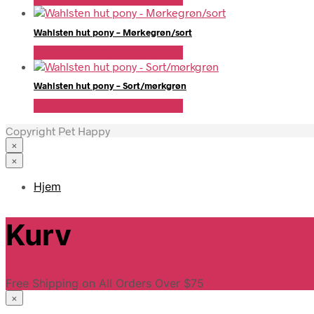
Wahlsten hut pony – Mørkegrøn/sort
Se Pris Hos Travshoppen.dk
Wahlsten hut pony – Sort/mørkgrøn
Se Pris Hos Travshoppen.dk
Copyright Pet Happy
×
×
Hjem
Kurv
Free Shipping on All Orders Over $75
×