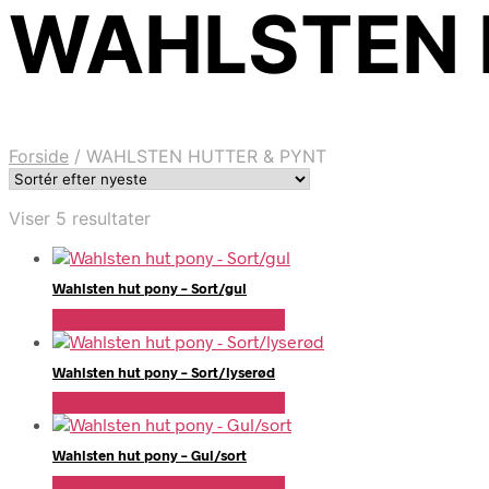
WAHLSTEN 
Forside
/
WAHLSTEN HUTTER & PYNT
Sorteret
Viser 5 resultater
efter
seneste
Wahlsten hut pony – Sort/gul
Se Pris Hos Travshoppen.dk
Wahlsten hut pony – Sort/lyserød
Se Pris Hos Travshoppen.dk
Wahlsten hut pony – Gul/sort
Se Pris Hos Travshoppen.dk