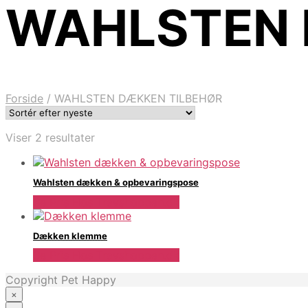
WAHLSTEN 
Forside
/
WAHLSTEN DÆKKEN TILBEHØR
Sorteret
Viser 2 resultater
efter
seneste
Wahlsten dækken & opbevaringspose
Se Pris Hos Travshoppen.dk
Dækken klemme
Se Pris Hos Travshoppen.dk
Copyright Pet Happy
×