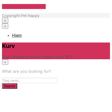
Se Pris Hos doodledog
Copyright Pet Happy
×
×
Hjem
Kurv
Free Shipping on All Orders Over $75
×
What are you looking for?