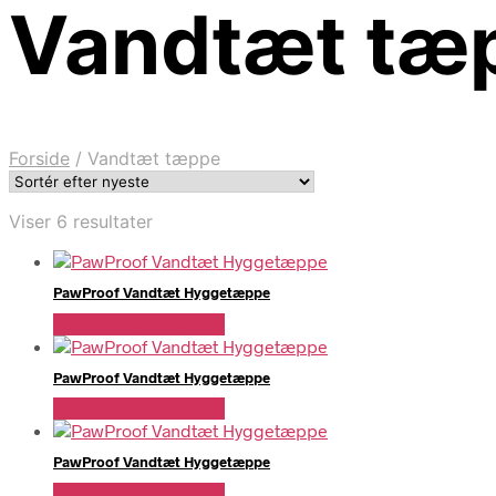
Vandtæt tæ
Forside
/
Vandtæt tæppe
Sorteret
Viser 6 resultater
efter
seneste
PawProof Vandtæt Hyggetæppe
Se Pris Hos PawPals
PawProof Vandtæt Hyggetæppe
Se Pris Hos PawPals
PawProof Vandtæt Hyggetæppe
Se Pris Hos PawPals