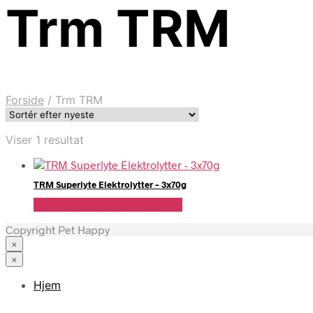
Trm TRM
Forside
/
Trm TRM
Viser 1 resultat
TRM Superlyte Elektrolytter – 3x70g
Se Pris Hos Travshoppen.dk
Copyright Pet Happy
×
×
Hjem