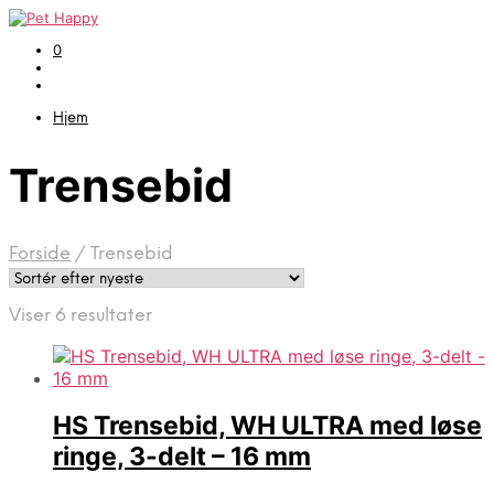
0
Hjem
Trensebid
Forside
/
Trensebid
Sorteret
Viser 6 resultater
efter
seneste
HS Trensebid, WH ULTRA med løse
ringe, 3-delt – 16 mm