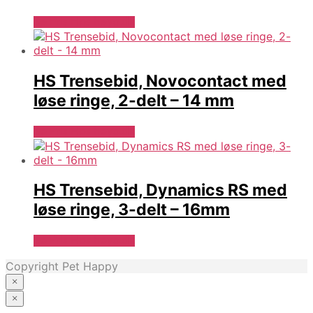
Se Pris Hos heyo.dk
HS Trensebid, Novocontact med
løse ringe, 2-delt – 14 mm
Se Pris Hos heyo.dk
HS Trensebid, Dynamics RS med
løse ringe, 3-delt – 16mm
Se Pris Hos heyo.dk
Copyright Pet Happy
×
×