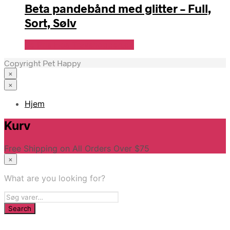
Beta pandebånd med glitter – Full,
Sort, Sølv
Se Pris Hos Travshoppen.dk
Copyright Pet Happy
×
×
Hjem
Kurv
Free Shipping on All Orders Over $75
×
What are you looking for?