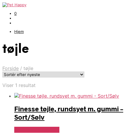
0
Hjem
tøjle
Forside
/
tøjle
Viser 1 resultat
Finesse tøjle, rundsyet m. gummi –
Sort/Sølv
Se Pris Hos heyo.dk