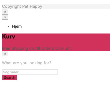
Copyright Pet Happy
×
×
Hjem
Kurv
Free Shipping on All Orders Over $75
×
What are you looking for?