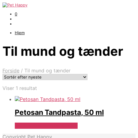
0
Hjem
Til mund og tænder
Forside
/
Til mund og tænder
Viser 1 resultat
Petosan Tandpasta, 50 ml
Se Pris Hos Hundefoder.dk
Copyright Pet Happy