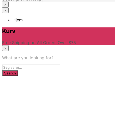
×
×
Hjem
Kurv
Free Shipping on All Orders Over $75
×
What are you looking for?